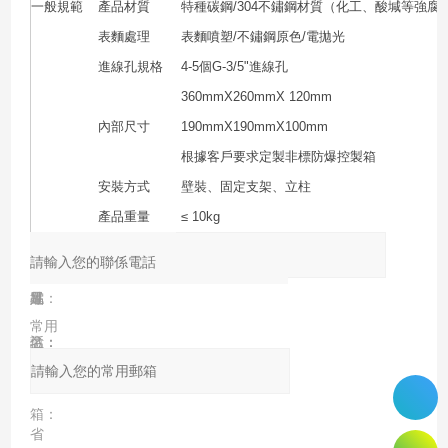
一般規範
產品材質
特種碳鋼/304不鏽鋼材質（化工、酸堿等強腐
表麵處理
表麵噴塑/不鏽鋼原色/電拋光
進線孔規格
4-5個G-3/5"進線孔
360mmX260mmX 120mm
內部尺寸
190mmX190mmX100mm
根據客戶要求定製非標防爆控製箱
安裝方式
壁裝、固定支架、立柱
產品重量
≤ 10kg
產品谘詢
產
您的
您的
聯係
品：
單
姓
電
常用
位：
名：
話：
郵
箱：
省