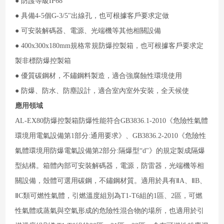
● 防護等級IP68
● 具備4-5個G-3/5"出線孔，也可根據客戶要求定做
● 可安裝解碼器、電源、光端機等其他相關設備
● 400x300x180mm規格常規防爆控製箱，也可根據客戶要求定
製非標防爆控製箱
● 優質碳鋼材，不鏽鋼料製造，適合強腐蝕性環境使用
● 防爆、防水、防塵設計，適合室內室外安裝，全天候使
應用領域
AL
-EX80防爆控製箱防爆性能符合GB3836.1-2010《危險性氣體
環境用電氣設備第1部分:通用要求》、GB3836.2-2010《危險性
氣體環境用防爆電氣設備第2部分:隔爆型“d"》的規定製成隔爆
型結構。箱體內部可安裝解碼器，電源，防雷器，光端機等相
關設備，殼體可選用碳鋼，不鏽鋼材質。適用於具有ⅡA、ⅡB、
ⅡC類可燃性氣體，引燃溫度組別為T1-T6組的1區、2區，可燃
性氣體或蒸氣與空氣形成的危險性混合物的場所，也適用於引