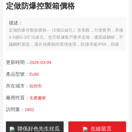
定做防爆控製箱價格
描述：
定做防爆控製箱價格--（5個出線孔）形美觀，方便實用，具備
4-5個G-3/5"出線孔，也可根據客戶要求定做，優質碳鋼材，不
鏽鋼料製造，適合強腐蝕性環境使用，防護等級IP68，防爆、
防水、防塵設計，適合室內室外安裝。
更新時間：
2026-03-09
產品型號：
Ex80
所在城市：
杭州市
廠商性質：
生產廠家
訪問量：
2802
聯係好色先生丝瓜
在線留言