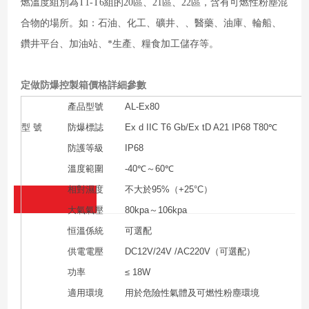
燃溫度組別為T1-T6組的20區、21區、22區，含有可燃性粉塵混
合物的場所。如：石油、化工、礦井、、醫藥、油庫、輪船、
鑽井平台、加油站、*生產、糧食加工儲存等。
定做防爆控製箱價格
詳細參數
產品型號
AL-Ex80
型 號
防爆標誌
Ex d IIC T6 Gb/Ex tD A21 IP68 T80℃
防護等級
IP68
溫度範圍
-40℃～60℃
相對濕度
不大於95%（+25°C）
大氣氣壓
80kpa～106kpa
恒溫係統
可選配
供電電壓
DC12V/24V /AC220V（可選配）
功率
≤ 18W
適用環境
用於危險性氣體及可燃性粉塵環境