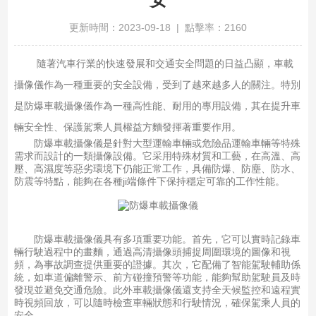
更新時間：2023-09-18 | 點擊率：2160
隨著汽車行業的快速發展和交通安全問題的日益凸顯，車載
攝像儀作為一種重要的安全設備，受到了越來越多人的關注。特別
是防爆車載攝像儀作為一種高性能、耐用的專用設備，其在提升車
輛安全性、保護駕乘人員權益方麵發揮著重要作用。
防爆車載攝像儀是針對大型運輸車輛或危險品運輸車輛等特殊
需求而設計的一類攝像設備。它采用特殊材質和工藝，在高溫、高
壓、高濕度等惡劣環境下仍能正常工作，具備防爆、防塵、防水、
防震等特點，能夠在各種ji端條件下保持穩定可靠的工作性能。
防爆車載攝像儀具有多項重要功能。首先，它可以實時記錄車
輛行駛過程中的畫麵，通過高清攝像頭捕捉周圍環境的圖像和視
頻，為事故調查提供重要的證據。其次，它配備了智能駕駛輔助係
統，如車道偏離警示、前方碰撞預警等功能，能夠幫助駕駛員及時
發現並避免交通危險。此外車載攝像儀還支持全天候監控和遠程實
時視頻回放，可以隨時檢查車輛狀態和行駛情況，確保駕乘人員的
安全。