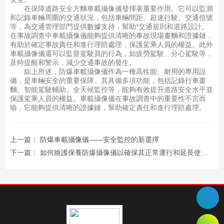
在保障道路安全方麵車載攝像儀發揮著重要作用。它可以監測
和記錄車輛周圍的交通狀況，包括車輛間距、超速行駛、交通信號
等，為交通管理部門提供數據支持，幫助*交通規則和道路設計。
在事故調查中車載攝像儀能夠提供清晰的事故現場畫麵和證據鏈，
有助於確定事故責任和進行理賠處理，保護駕乘人員的權益。此外
車載攝像儀還可以監督駕駛員的行為，如疲勞駕駛、分心駕駛等，
及時提醒和警示，減少交通事故的發生。
綜上所述，防爆車載攝像儀作為一種高性能、耐用的專用設
備，是車輛安全的重要保障。其具備多項功能，包括記錄行車畫
麵、智能駕駛輔助、全天候監控等，能夠有效提升道路安全水平並
保護駕乘人員的權益。車載攝像儀在事故調查中的重要性不言而
喻，它能夠提供清晰的證據鏈，幫助確定責任和進行理賠處理。
上一篇：
防爆車載攝像儀——安全監控的新選擇
下一篇：
如何維護保養防爆攝像儀以確保其正常運行和延長使用壽命？