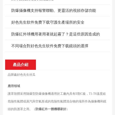
防爆攝像機支持報警聯動、更靈活的視頻存儲功能
好色先生软件免费下载守護生產場所的安全
防爆紅外球機用著用著就起霧了？是這些原因造成的
不同場合對好色先生软件免费下载鏡頭的選擇
產品介紹
品牌
鑫好色先生丝瓜
應用領域
護罩殼體采用隔爆型防爆攝像機適用於工廠內具有II類C級，T1-T6溫度組
危險性氣體或蒸汽與空氣形成的危險性氣體混合物的場所作為攝像機和鏡
頭的防護罩之用。（
防爆紅外一體機哪家好
）