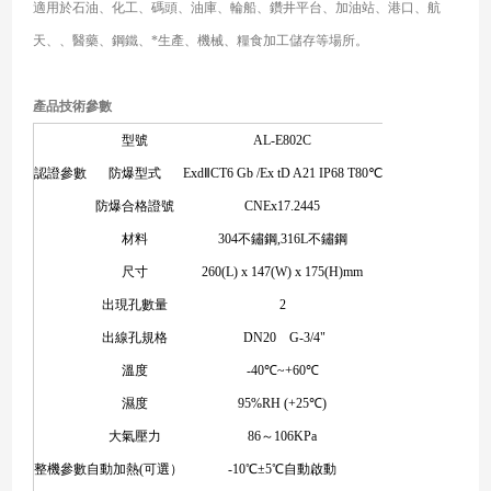
適用於石油、化工、碼頭、油庫、輪船、鑽井平台、加油站、港口、航
天、、醫藥、鋼鐵、*生產、機械、糧食加工儲存等場所。
產品技術參數
型號
AL-E802C
認證參數
防爆型式
ExdⅡCT6 Gb /Ex tD A21 IP68 T80℃
防爆合格證號
CNEx17.2445
材料
304不鏽鋼,316L不鏽鋼
尺寸
260(L) x 147(W) x 175(H)mm
出現孔數量
2
出線孔規格
DN20 G-3/4"
溫度
-40℃~+60℃
濕度
95%RH (+25℃)
大氣壓力
86～106KPa
整機參數
自動加熱(可選）
-10℃±5℃自動啟動