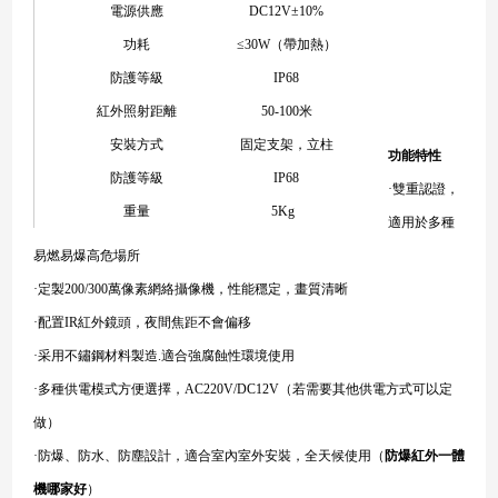
電源供應
DC12V±10%
功耗
≤30W（帶加熱）
防護等級
IP68
紅外照射距離
50-100米
安裝方式
固定支架，立柱
功能特性
防護等級
IP68
·雙重認證，
重量
5Kg
適用於多種
易燃易爆高危場所
·定製200/300萬像素網絡攝像機，性能穩定，畫質清晰
·配置IR紅外鏡頭，夜間焦距不會偏移
·采用不鏽鋼材料製造.適合強腐蝕性環境使用
·多種供電模式方便選擇，AC220V/DC12V（若需要其他供電方式可以定
做）
·防爆、防水、防塵設計，適合室內室外安裝，全天候使用（
防爆紅外一體
機哪家好
）