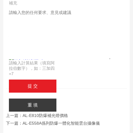
補充
說
明：
驗證
碼：
請輸入計算結果（填寫阿
拉伯數字），如：三加四
=7
上一篇：
AL-E810防爆補光燈價格
下一篇：
AL-E558A係列防爆一體化智能雲台攝像儀