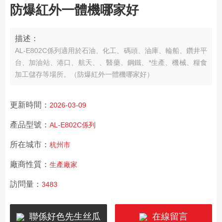
防爆紅外一體機哪家好
描述：
AL-E802C係列適用於石油、化工、碼頭、油庫、輪船、鑽井平
台、加油站、港口、航天、、醫藥、鋼鐵、*生產、機械、糧食
加工儲存等場所。（防爆紅外一體機哪家好）
更新時間：
2026-03-09
產品型號：
AL-E802C係列
所在城市：
杭州市
廠商性質：
生產廠家
訪問量：
3483
聯係好色先生丝瓜
在線留言