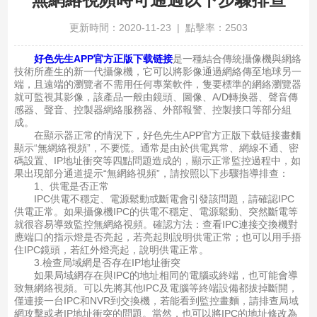
更新時間：2020-11-23 | 點擊率：2503
好色先生APP官方正版下载链接
是一種結合傳統攝像機與網絡
技術所產生的新一代攝像機，它可以將影像通過網絡傳至地球另一
端，且遠端的瀏覽者不需用任何專業軟件，隻要標準的網絡瀏覽器
就可監視其影像，該產品一般由鏡頭、圖像、A/D轉換器、聲音傳
感器、聲音、控製器網絡服務器、外部報警、控製接口等部分組
成。
在顯示器正常的情況下，好色先生APP官方正版下载链接畫麵
顯示“無網絡視頻”，不要慌。通常是由於供電異常、網線不通、密
碼設置、IP地址衝突等四點問題造成的，顯示正常監控過程中，如
果出現部分通道提示“無網絡視頻”，請按照以下步驟指導排查：
1、供電是否正常
IPC供電不穩定、電源鬆動或斷電會引發該問題，請確認IPC
供電正常。如果攝像機IPC的供電不穩定、電源鬆動、突然斷電等
就很容易導致監控無網絡視頻。確認方法：查看IPC連接交換機對
應端口的指示燈是否亮起，若亮起則說明供電正常；也可以用手捂
住IPC鏡頭，若紅外燈亮起，說明供電正常。
3.檢查局域網是否存在IP地址衝突
如果局域網存在與IPC的地址相同的電腦或終端，也可能會導
致無網絡視頻。可以先將其他IPC及電腦等終端設備都拔掉斷開，
僅連接一台IPC和NVR到交換機，若能看到監控畫麵，請排查局域
網攻擊或者IP地址衝突的問題。當然，也可以將IPC的地址修改為