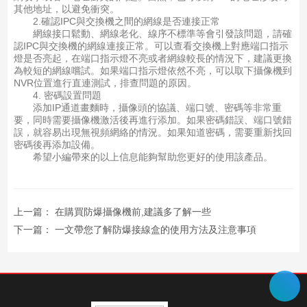
其他地址，以避免衝突。
2.確認IPC與交換機之間的網線是否連接正常
網線接口鬆動、網線老化、線序不標準等會引發該問題，請確
認IPC與交換機的網線連接正常。可以查看交換機上對應端口指示
燈是否亮起，在端口指示燈不亮或者網線較長的情況下，建議更換
為較短的網線嚐試。如果端口指示燈依然不亮，可以取下攝像機到
NVR位置進行直連測試，排查問題的原因。
4. 密碼設置問題
添加IP通道畫麵時，攝像頭的協議、端口號、密碼等非常重
要，同時需要攝像機激活後再進行添加。如果密碼錯誤、端口號錯
誤，就容易出現無視頻網絡的情況。如果知道密碼，需要重新找回
密碼後再添加設備。
希望小編帶來的以上信息能夠幫助您更好的使用該產品。
上一篇：
在購買防爆攝像機前,建議多了解一些
下一篇：
一文帶您了解防爆接線盒的使用方法及注意事項