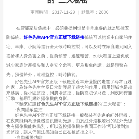
更新時間：2017-11-29 | 點擊率：2806
在智能家居係統中，必須要提到也是非常重要的就是監控安
防係統。
好色先生APP官方正版下载链接
係統可以把業主自家的住
宅、車庫、小院等進行全天候時時控製，可以及時在家庭遭到闖入
盜搶和人身危害之前，提前預警，迅速報警。zui大程度上避免或
減少家庭財產損失和人身安全危害。更為形象的講，就是預警在
先，預侵於外，遠程監控，時時防範。
好色先生APP官方正版下载链接近年來慢慢的走進了尋常百姓
的家，為好色先生丝瓜日常防護起了很大的作用，應用領域也是越
來越廣，從小區監控，到農場監控，從防盜賊保財產，到夜間狩獵
活動，都用到網絡攝像機的身影。
下麵來細說
好色先生APP官方正版下载链接
的“三大秘密”：
·夜間隱蔽監控
好色先生APP官方正版下载链接一般都裝有先進的紅外燈板，
在夜間能夠為攝像機提供照明光源，由於紅外燈板發出的紅外光線
隻有攝像機能夠識別，所以監控攝像機在夜間工作時*可以做到無
光監控，讓人們無法感知自己正在被監控之中。
·自動報警功能