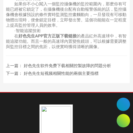
如果你不小心闖入一個監控攝像機的監控範圍內，那麽你有可
能已經被它鎖定了，在攝像機後台配有自動報警係統的話，監控攝
像機會根據預設的條件實時監測監控畫麵動向，一旦發現有可移動
物體出現時，便會鎖定目標，立即發出警。這個功能能在一定程度
上提高監控管理人員的效率。
·智能追蹤技術
在
好色先生APP官方正版下载链接
的產品紅外高速球中，有智
能追蹤功能。而且一般的高速球內置變焦鏡頭，可以根據需要調整
與監控目標之間的焦距，以便實時獲得清晰的圖像。
上一篇：
好色先生软件免费下载相關控製故障的問題分析
下一篇：
好色先生短视频相關性能的兩個主要指標