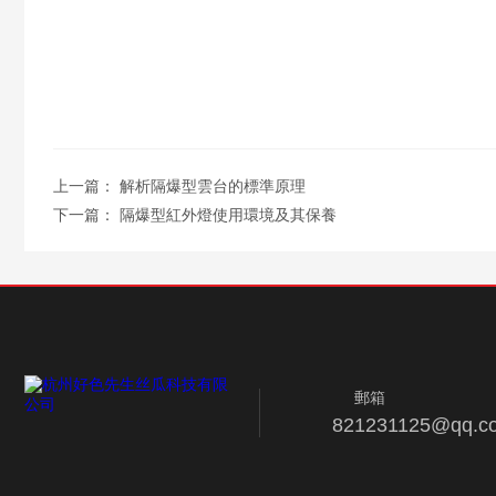
上一篇：
解析隔爆型雲台的標準原理
下一篇：
隔爆型紅外燈使用環境及其保養
郵箱
821231125@qq.c