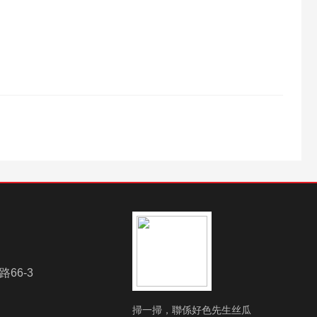
66-3
掃一掃，聯係好色先生丝瓜