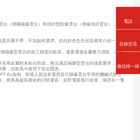
電話
雲台（簡稱隔爆雲台）和澆封型防爆雲台（簡稱澆封雲台），二
質良莠不齊，不知如何選擇。在此好色先生丝瓜簡單介紹一下影
在線交流
準，不僅隔爆型雲台的加工精度比較高，還要通過金屬應力消除、水壓
采用金屬粉末粘合而成，無法滿足隔爆型雲台的強度要求，某些
微信掃一掃
察覺，但卻為今後埋下安全隱患。
-Ex為例，研發人員沒有選用其它隔爆雲台常用的機械式限位
，更換為超長壽命的CBB電容，並對電路進行改進，保證在一隻