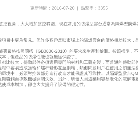
更新時間：2016-07-20 | 點擊率：3355
監控視角，大大增加監控範圍。現在常用的防爆型雲台通常為隔爆型防爆
項目中更為常見。但許多客戶反映市場上的隔爆雲台的價格相差較大，品
。
能否嚴格按照國標《GB3836-2010》的要求來生產和檢測。按照標
成本，但產品的防爆性能也就無從保證了。
都比較大，傳動部件必須選用專門的材料和工藝定製，而普通的傳動部件
過程中容易造成齒輪和螺杆變形甚至損壞，類似問題用戶在使用之初無法
境中，必須對控製部分進行改進才能保證其可靠性。以隔爆型雲台QMPT
長期碰觸而導致機械開關失效。另外，研發人員還棄用容易老化的電解電容
然使成本增加，卻也大大提升了設備的穩定性。