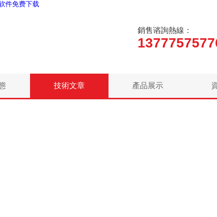
生软件免费下载
銷售谘詢熱線：
1377757577
態
技術文章
產品展示