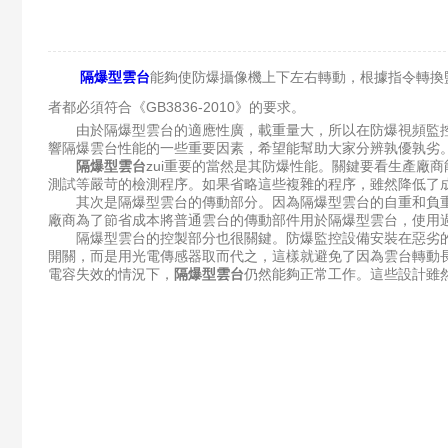
隔爆型雲台
能夠使防爆攝像機上下左右轉動，根據指令轉換
者都必須符合《GB3836-2010》的要求。
由於隔爆型雲台的適應性廣，載重量大，所以在防爆視頻監控
響隔爆雲台性能的一些重要因素，希望能幫助大家分辨孰優孰劣
隔爆型雲台
zui重要的當然是其防爆性能。關鍵要看生產廠商
測試等嚴苛的檢測程序。如果省略這些複雜的程序，雖然降低了
其次是隔爆型雲台的傳動部分。因為隔爆型雲台的自重和負重
廠商為了節省成本將普通雲台的傳動部件用於隔爆型雲台，使用
隔爆型雲台的控製部分也很關鍵。防爆監控設備安裝在惡劣的環
開關，而是用光電傳感器取而代之，這樣就避免了因為雲台轉動
電容失效的情況下，
隔爆型雲台
仍然能夠正常工作。這些設計雖