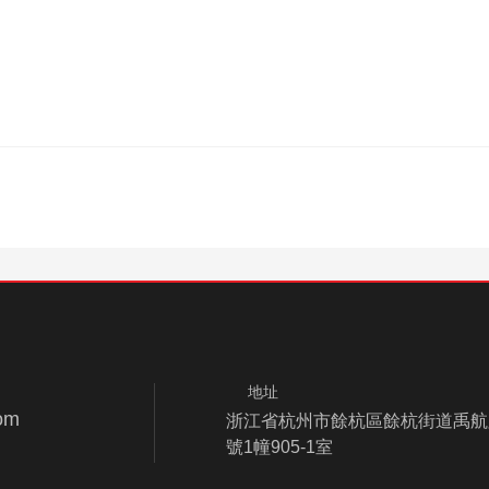
地址
om
浙江省杭州市餘杭區餘杭街道禹航路
號1幢905-1室